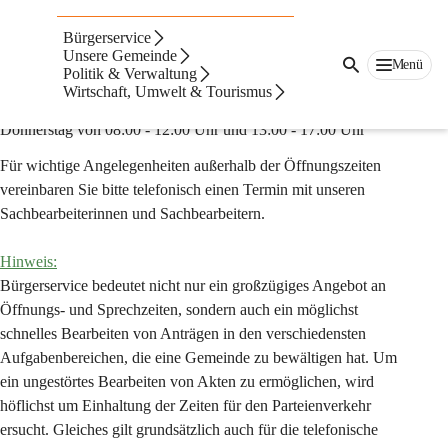
AMTSSTUNDEN & PARTEIENVERKEHR
Bürgerservice
Unsere Gemeinde
Parteienverkehr
Menü
Politik & Verwaltung
Wirtschaft, Umwelt & Tourismus
Montag, Dienstag, Mittwoch und Freitag von 08:00 - 12:00 Uhr
Donnerstag von 08:00 - 12:00 Uhr und 13:00 - 17:00 Uhr
Für wichtige Angelegenheiten außerhalb der Öffnungszeiten 
vereinbaren Sie bitte telefonisch einen Termin mit unseren 
Sachbearbeiterinnen und Sachbearbeitern.
Hinweis:
Bürgerservice bedeutet nicht nur ein großzügiges Angebot an 
Öffnungs- und Sprechzeiten, sondern auch ein möglichst 
schnelles Bearbeiten von Anträgen in den verschiedensten 
Aufgabenbereichen, die eine Gemeinde zu bewältigen hat. Um 
ein ungestörtes Bearbeiten von Akten zu ermöglichen, wird 
höflichst um Einhaltung der Zeiten für den Parteienverkehr 
ersucht. Gleiches gilt grundsätzlich auch für die telefonische 