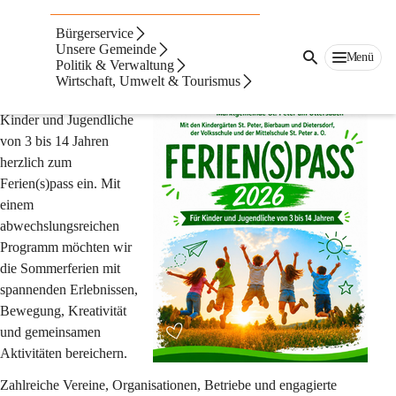
FERIEN(S)PASS
Bürgerservice
Unsere Gemeinde
Auch heuer lädt die 
Menü
Politik & Verwaltung
Marktgemeinde St. Peter 
Wirtschaft, Umwelt & Tourismus
am Ottersbach alle 
Kinder und Jugendliche 
von 3 bis 14 Jahren
herzlich zum 
Ferien(s)pass
 ein. Mit 
einem 
abwechslungsreichen 
Programm möchten wir 
die Sommerferien mit 
spannenden Erlebnissen, 
Bewegung, Kreativität 
und gemeinsamen 
Aktivitäten bereichern.
Zahlreiche Vereine, Organisationen, Betriebe und engagierte 