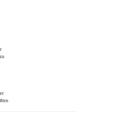
r 
zu 
er 
ßten 