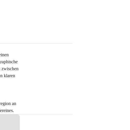
einen 
raphische 
m zwischen 
n klaren 
egion an 
ereines.