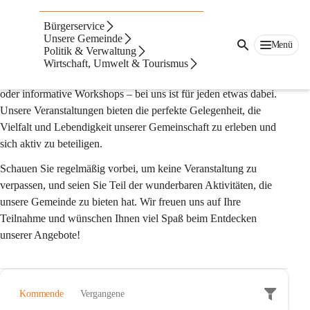
VERANSTALTUNGSKALENDER
Bürgerservice
Unsere Gemeinde
Hier finden Sie eine umfassende Übersicht über alle aktuellen 
Menü
Politik & Verwaltung
und kommenden Veranstaltungen in unserer Gemeinde. Ob 
Wirtschaft, Umwelt & Tourismus
kulturelle Highlights, sportliche Events, gemeinschaftliche Feste 
oder informative Workshops – bei uns ist für jeden etwas dabei. 
Unsere Veranstaltungen bieten die perfekte Gelegenheit, die 
Vielfalt und Lebendigkeit unserer Gemeinschaft zu erleben und 
sich aktiv zu beteiligen.
Schauen Sie regelmäßig vorbei, um keine Veranstaltung zu 
verpassen, und seien Sie Teil der wunderbaren Aktivitäten, die 
unsere Gemeinde zu bieten hat. Wir freuen uns auf Ihre 
Teilnahme und wünschen Ihnen viel Spaß beim Entdecken 
unserer Angebote!
Kommende
Vergangene