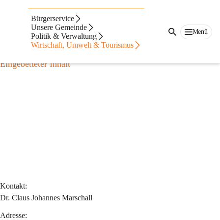
Auf dieser Seite
Bürgerservice
Gastronomie
Unsere Gemeinde
Menü
Politik & Verwaltung
Wirtschaft, Umwelt & Tourismus
Café ES.PÉ
Eingebetteter Inhalt
Kontakt:
Dr. Claus Johannes Marschall
Adresse: