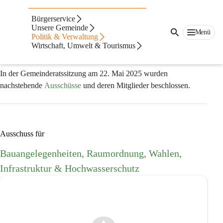
GEMEINDEAUSSCHÜSSE
Bürgerservice
Unsere Gemeinde
Gemeindeausschüssen obliegt die 
Ausarbeitung und Vorberatung
Menü
Politik & Verwaltung
von zugewiesenen Angelegenheiten, sowie die 
Antragstellung
Wirtschaft, Umwelt & Tourismus
für die Beschlussfassung durch den Gemeinderat.
In der Gemeinderatssitzung am 22. Mai 2025 wurden 
nachstehende 
Ausschüsse
 und deren Mitglieder beschlossen.
Ausschuss für
Bauangelegenheiten, Raumordnung, Wahlen, 
Infrastruktur & Hochwasserschutz