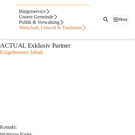
Auf dieser Seite
Bürgerservice
Dienstleistungs- &
Unsere Gemeinde
Menü
Politik & Verwaltung
Wirtschaft, Umwelt & Tourismus
Produktionsbetriebe
ACTUAL Exklusiv Partner
Eingebetteter Inhalt
Kontakt:
Wolfgang Nader