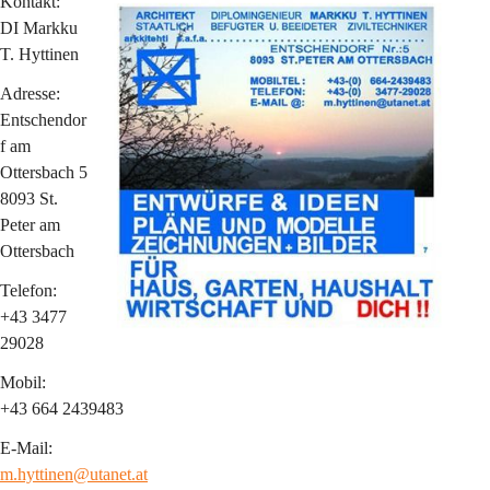
Kontakt:
DI Markku 
T. Hyttinen
Adresse:
Entschendor
f am 
Ottersbach 5
8093 St. 
Peter am 
Ottersbach
Telefon:
+43 3477 
29028
Mobil:
+43 664 2439483
E-Mail:
m.hyttinen@utanet.at